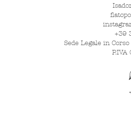
Isado
flatop
instagra
+39 
Sede Legale in Corso 
P.IVA