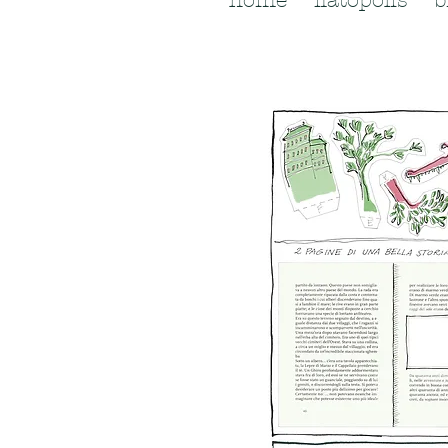
home
flatopolis
b