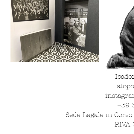
Isado
flatop
instagra
+39 
Sede Legale in Corso 
P.IVA